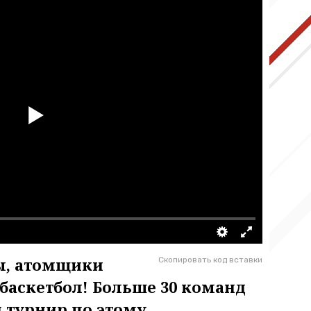
ы, атомщики
Скопировать код вставки
 баскетбол! Больше 30 команд
 турнир по этому