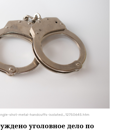
angle-shot-metal-handcuffs-isolated_12750645.htm
буждено уголовное дело по