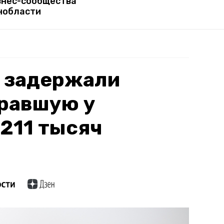
знес-сообщества
нобласти
е задержали
кравшую у
211 тысяч