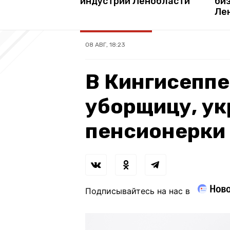
индустрий Ленобласти
би
Ле
08 АВГ, 18:23
В Кингисепп
уборщицу, у
пенсионерки 
Подписывайтесь на нас в