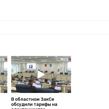
В областном ЗакСе
обсудили тарифы на