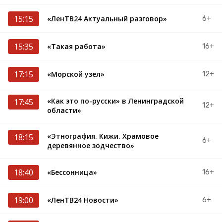
15:15
«ЛенТВ24 Актуальный разговор»
6+
15:35
«Такая работа»
16+
17:15
«Морской узел»
12+
«Как это по-русски» в Ленинградской
17:45
12+
области»
«Этнография. Кижи. Храмовое
18:15
6+
деревянное зодчество»
18:40
«Бессонница»
16+
19:00
«ЛенТВ24 Новости»
6+