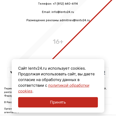
Телефон: +7 (812) 640-6114
Email: info@lentv24.ru
Размещение рекламы admitriev@lentv24.ru
16+
Сайт lentv24.ru использует cookies.
Продолжая использовать сайт, вы даете
согласие на обработку данных в
соответствии с
политикой обработки
Перечень иностранных и международных неправительственных организаций,
cookies
.
деятельность которых признана нежелательной на территории Российской
Федерации: ↓
Принять
В России признаны экстремистскими и запрещены организации: ↓
Организации, СМИ и физические лица, признанные в России иностранными
агентами: ↓