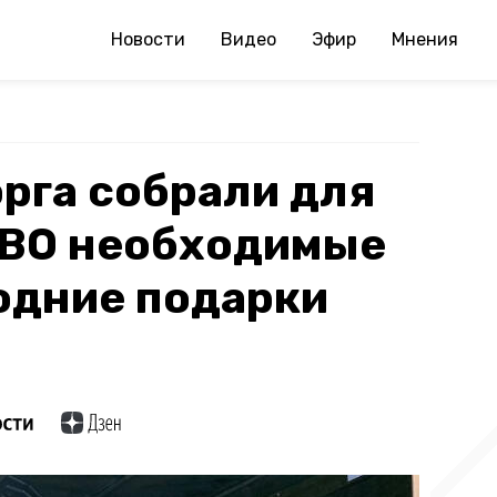
Новости
Видео
Эфир
Мнения
рга собрали для
СВО необходимые
одние подарки