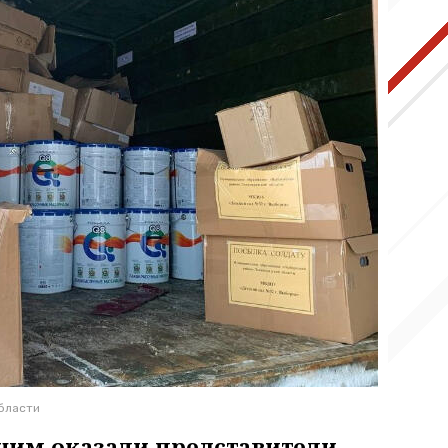
бласти
им оказали представители