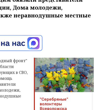
ции, Дома молодежи,
также неравнодушные местные
родный фронт"
бласти
вующих в СВО,
Помощь
авители
молодежи,
внодушные
"Серебряные"
волонтеры
Всеволожска