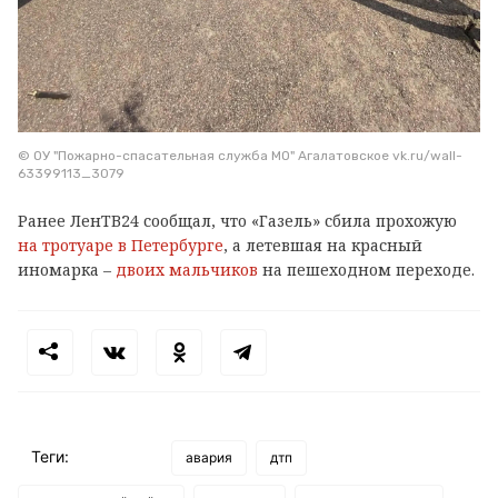
© ОУ "Пожарно-спасательная служба МО" Агалатовское vk.ru/wall-
63399113_3079
Ранее ЛенТВ24 сообщал, что «Газель» сбила прохожую
на тротуаре в Петербурге
, а летевшая на красный
иномарка –
двоих мальчиков
на пешеходном переходе.
Теги:
авария
дтп