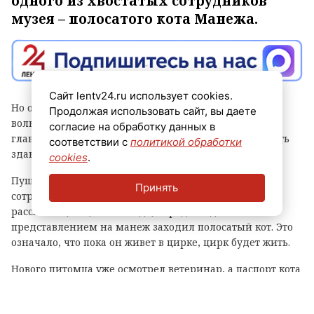
одного из хвостатых сотрудников
музея – полосатого кота Манежа.
Сайт lentv24.ru использует cookies.
Но он никогда не выйдет на сцену и не окажется в
Продолжая использовать сайт, вы даете
вольере. Вместо этого Манеж продолжит выполнять
согласие на обработку данных в
главную миссию любого эрмитажного кота – охранять
соответствии с
политикой обработки
здание от грызунов.
cookies
.
Пушистого охранника у Эрмитажа попросили
Принять
сотрудники цирка. Его директор Валерия Воронина
рассказала, что, по легенде, перед каждым
представлением на манеж заходил полосатый кот. Это
означало, что пока он живет в цирке, цирк будет жить.
Нового питомца уже осмотрел ветеринар, а паспорт кота
передали в отдел кадров. Теперь Манеж официально
считается сотрудником цирка.