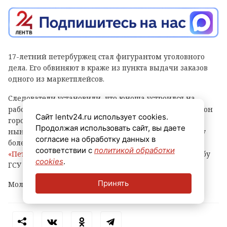
17-летний петербуржец стал фигурантом уголовного
дела. Его обвиняют в краже из пункта выдачи заказов
одного из маркетплейсов.
Следователи установили, что юноша устроился на
работу в ПВЗ на Софийской улице (Фрунзенский район
Сайт lentv24.ru использует cookies.
города) и с ноября прошлого года по февраль
Продолжая использовать сайт, вы даете
нынешнего украл оттуда различные вещи и технику
согласие на обработку данных в
более чем на 500 тысяч рублей, сообщает
соответствии с
политикой обработки
«Петербургский дневник»
со ссылкой на пресс-службу
cookies
.
ГСУ СКР по городу на Неве.
Принять
Молодому человеку уже предъявлено обвинение.