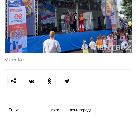
© ЛенТВ24
Теги:
луга
день города