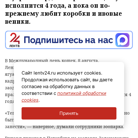
исполнится 4 года, а пока он по-
прежнему любит коробки и ивовые
веники.
В Международный день кошек, 8 августа,
Ленинградский зоопарк поделился видео с черным
Сайт lentv24.ru использует cookies.
ягуаром Ричардом. Шикарный и крупный хищник в
Продолжая использовать сайт, вы даете
кадре выглядит величественно и невозмутимо, а
согласие на обработку данных в
заодно напоминает посетителям, что его личный
соответствии с
политикой обработки
праздник не за горами — 17 сентября ему исполнится 4
cookies
.
года.
«Теперь никто не скажет, что король голый», — должно
Принять
быть, думал Ричард. «Главное, не забудь назад
занести», — наверное, думали сотрудники зоопарка.