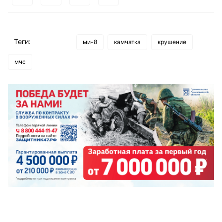
Теги:
ми-8
камчатка
крушение
мчс