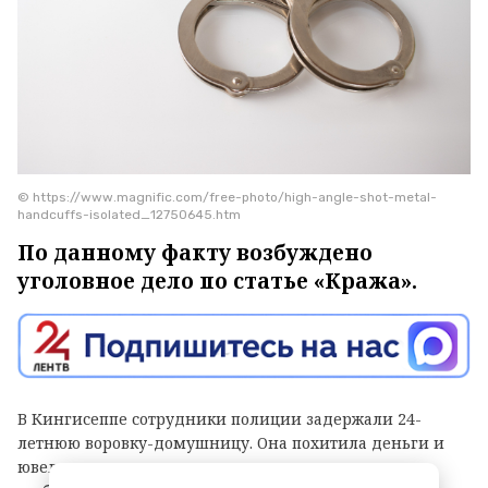
© https://www.magnific.com/free-photo/high-angle-shot-metal-
handcuffs-isolated_12750645.htm
По данному факту возбуждено
уголовное дело по статье «Кража».
В Кингисеппе сотрудники полиции задержали 24-
летнюю воровку-домушницу. Она похитила деньги и
ювелирные изделия из квартиры пенсионерки,