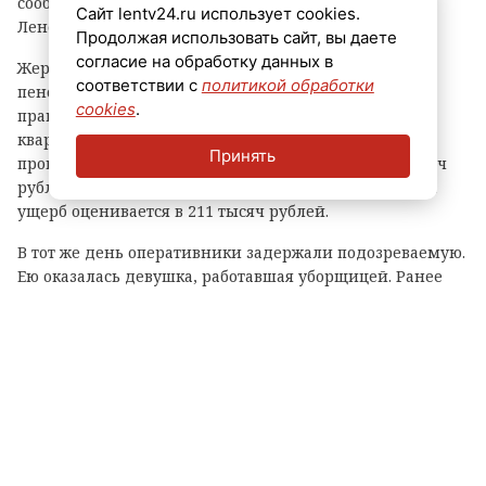
сообщает пресс-служба ГУ МВД по Петербургу и
Сайт lentv24.ru использует cookies.
Ленобласти.
Продолжая использовать сайт, вы даете
согласие на обработку данных в
Жертвой злоумышленницы стала 74-летняя
соответствии с
политикой обработки
пенсионерка. 7 августа она обратилась в
cookies
.
правоохранительные органы и рассказала, что в ее
квартиру на улице Воровского через разбитое окно
Принять
проник неизвестный. Из квартиры пропали 190 тысяч
рублей, а также ювелирные украшения. Суммарный
ущерб оценивается в 211 тысяч рублей.
В тот же день оперативники задержали подозреваемую.
Ею оказалась девушка, работавшая уборщицей. Ранее
она уже неоднократно привлекалась к уголовной
ответственности за аналогичные преступления. У нее
изъяли часть похищенного имущества.
По данному факту возбуждено уголовное дело по статье
«Кража».