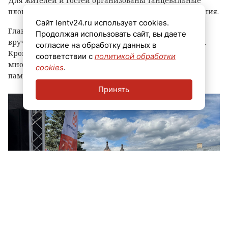
Для жителей и гостей организованы танцевальные
площадки, выступления духовых оркестров и угощения.
Сайт lentv24.ru использует cookies.
Главным событием праздника стала церемония
Продолжая использовать сайт, вы даете
вручения знака «Почетный гражданин города Луга».
согласие на обработку данных в
Кроме того, региональные власти отметили
соответствии с
политикой обработки
многодетные семьи муниципалитета, вручив им
cookies
.
памятные награды и благодарственные письма.
Принять