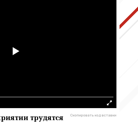
риятии трудятся
Скопировать код вставки