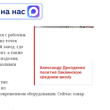
ся с рабочим
из точек
 завод, где
нт, а также
изделия,
разливки
Александр Дрозденко
посетил Заклинскую
среднюю школу
тие.
 из
современном оборудовании. Сейчас товар