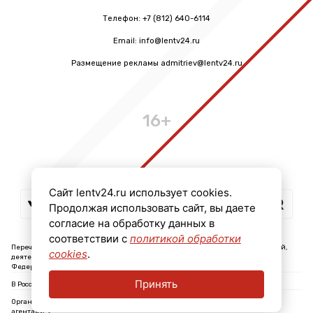
Телефон: +7 (812) 640-6114
Email: info@lentv24.ru
Размещение рекламы admitriev@lentv24.ru
16+
Сайт lentv24.ru использует cookies.
Продолжая использовать сайт, вы даете
согласие на обработку данных в
соответствии с
политикой обработки
Перечень иностранных и международных неправительственных организаций,
cookies
.
деятельность которых признана нежелательной на территории Российской
Федерации: ↓
Принять
В России признаны экстремистскими и запрещены организации: ↓
Организации, СМИ и физические лица, признанные в России иностранными
агентами: ↓