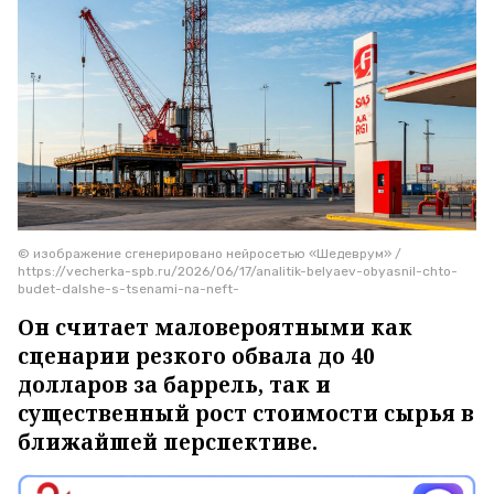
© изображение сгенерировано нейросетью «Шедеврум» /
https://vecherka-spb.ru/2026/06/17/analitik-belyaev-obyasnil-chto-
budet-dalshe-s-tsenami-na-neft-
Он считает маловероятными как
сценарии резкого обвала до 40
долларов за баррель, так и
существенный рост стоимости сырья в
ближайшей перспективе.