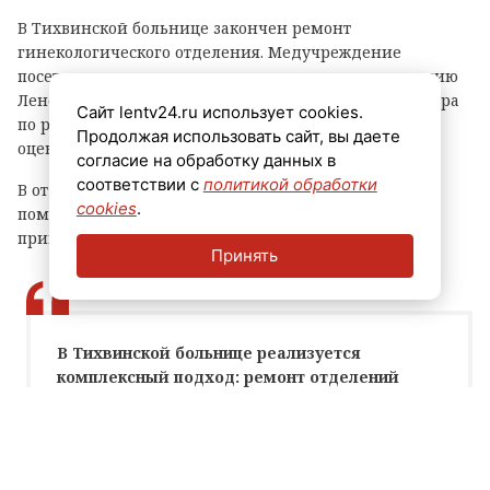
В Тихвинской больнице закончен ремонт
гинекологического отделения. Медучреждение
посетили председатель комитета по здравоохранению
Ленобласти Александр Жарков и советник губернатора
Сайт lentv24.ru использует cookies.
по работе с территориями Александр Тимков. Они
Продолжая использовать сайт, вы даете
оценили качество работ.
согласие на обработку данных в
соответствии с
политикой обработки
В отделении обновили внутреннюю отделку
cookies
.
помещений. Отмечается, что ранее на том же этаже
привели в порядок и урологический блок.
Принять
В Тихвинской больнице реализуется
комплексный подход: ремонт отделений
идет поэтапно, без остановки лечебного
процесса.
Александр Жарков, глава комитета по