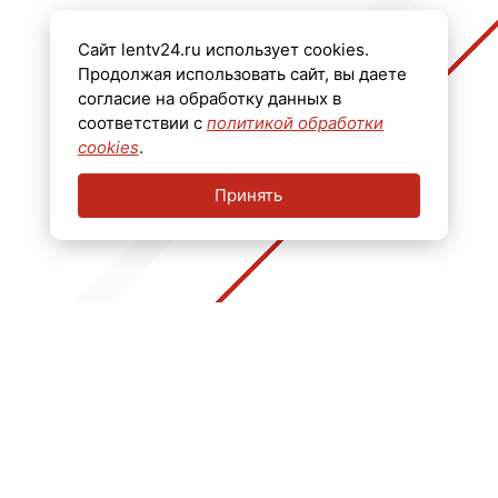
Главный редактор Черных Олег Викторович.
Сайт lentv24.ru использует cookies.
Телефон: +7 (812) 640-6114
Продолжая использовать сайт, вы даете
Email: info@lentv24.ru
согласие на обработку данных в
соответствии с
политикой обработки
Размещение рекламы admitriev@lentv24.ru
cookies
.
Принять
16+
Перечень иностранных и международных неправительственных организаций,
деятельность которых признана нежелательной на территории Российской
Федерации: ↓
В России признаны экстремистскими и запрещены организации: ↓