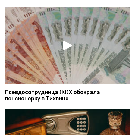
Псевдосотрудница ЖКХ обокрала
пенсионерку в Тихвине