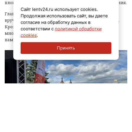
площадки, выступления духовых оркестров и угощения.
Сайт lentv24.ru использует cookies.
Главным событием праздника стала церемония
Продолжая использовать сайт, вы даете
вручения знака «Почетный гражданин города Луга».
согласие на обработку данных в
Кроме того, региональные власти отметили
соответствии с
политикой обработки
многодетные семьи муниципалитета, вручив им
cookies
.
памятные награды и благодарственные письма.
Принять