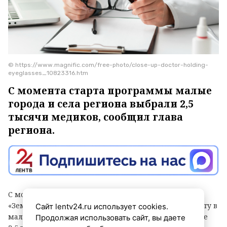
© https://www.magnific.com/free-photo/close-up-doctor-holding-
eyeglasses_10823316.htm
С момента старта программы малые
города и села региона выбрали 2,5
тысячи медиков, сообщил глава
региона.
С момента запуска программ «Земский доктор» и
«Земский фельдшер» в Ленинградской области работу в
Сайт lentv24.ru использует cookies.
малых городах и сельской местности выбрали свыше
Продолжая использовать сайт, вы даете