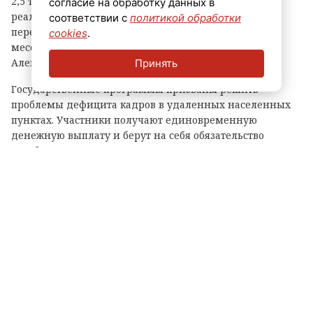
2,5 тысячи медицинских специалистов. Итогами
согласие на обработку данных в
реализации проектов и судьбами врачей,
соответствии с
политикой обработки
перебравшихся в 47-й регион, в своем канале в
cookies
.
мессенджере «Макс» поделился глава области
Александр Дрозденко.
Принять
Государственные программы призваны решить
проблемы дефицита кадров в удаленных населенных
пунктах. Участники получают единовременную
денежную выплату и берут на себя обязательство
отработать оговоренный срок в конкретном
медучреждении. Такой подход гарантирует жителям
районов своевременную помощь, дает возможность
привлечь квалифицированных специалистов и создать
для них комфортные условия для жизни и карьерного
роста.
Когда кадровый голод в больницах