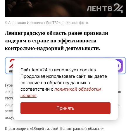
© Анастасия Илюшина / ЛенТВ24, архивное фото
Ленинградскую область ранее признали
лидером в стране по эффективности
контрольно-надзорной деятельности.
Сайт lentv24.ru использует cookies.
Продолжая использовать сайт, вы даете
согласие на обработку данных в
Губернатор Александр Дрозденко заявил, что теперь важно
соответствии с
политикой обработки
сохранить лидерство после отмены моратория на проверки, а для
cookies
.
этого контроль должен быть не массовым, а точным и
современным. Чтобы этого добиться, в Ленобласти, в частности,
Принять
развивают цифровые сервисы, используют беспилотники и
искусственный интеллект, а также обучают инспекторов.
В разговоре с «Общей газетой Ленинградской области»