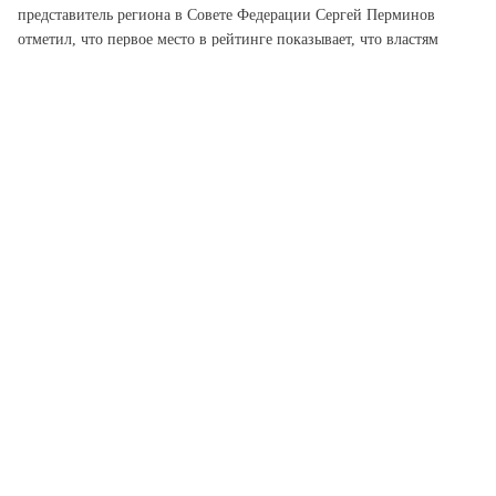
представитель региона в Совете Федерации Сергей Перминов
отметил, что первое место в рейтинге показывает, что властям
Ленобласти удалось выстроить самую сбалансированную,
современную и прозрачную систему контроля.
Регион остается жестким там, где есть реальная
угроза (экология, безопасность, ЖКХ), однако не
превращается в бюрократический пресс для
предпринимателей и граждан. Власти области
намерены и дальше развивать этот стандарт.
Сергей Перминов, сенатор от Ленинградской области
Сенатор подчеркнул, что сегодня контрольно-надзорная
деятельность должна основываться на приоритете профилактики,
риск-ориентированном подходе и цифровизации. Главное – не