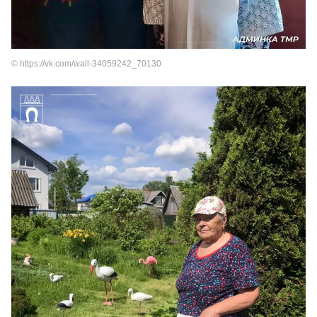
© https://vk.com/wall-34059242_70130