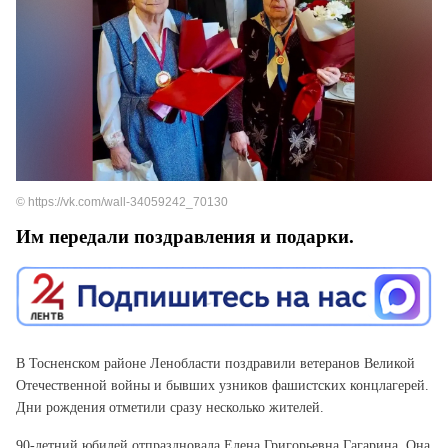
© https://vk.com/wall-34059242_70130
Им передали поздравления и подарки.
В Тосненском районе Ленобласти поздравили ветеранов Великой
Отечественной войны и бывших узников фашистских концлагерей.
Дни рождения отметили сразу несколько жителей.
90-летний юбилей отпраздновала Елена Григорьевна Гагарина. Она