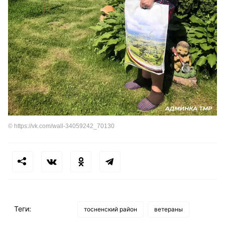
© https://vk.com/wall-34059242_70130
Теги:
тосненский район
ветераны