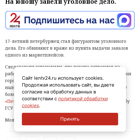
На юношу завели уголовное дело.
17-летний петербуржец стал фигурантом уголовного
дела. Его обвиняют в краже из пункта выдачи заказов
одного из маркетплейсов.
Следователи установили, что юноша устроился на
работу в ПВЗ на Софийской улице (Фрунзенский район
Сайт lentv24.ru использует cookies.
города) и с ноября прошлого года по февраль
Продолжая использовать сайт, вы даете
нынешнего украл оттуда различные вещи и технику
согласие на обработку данных в
более чем на 500 тысяч рублей, сообщает
соответствии с
политикой обработки
«Петербургский дневник»
со ссылкой на пресс-службу
cookies
.
ГСУ СКР по городу на Неве.
Принять
Молодому человеку уже предъявлено обвинение.