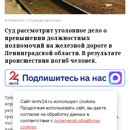
© Baltphoto / Надежда Цветкова
Суд рассмотрит уголовное дело о
превышении должностных
полномочий на железной дороге в
Ленинградской области. В результате
происшествия погиб человек.
Трагедия случилась в сентябре прошлого года на
Сайт lentv24.ru использует cookies.
перегоне у станции Семрино (Гатчинский район),
Продолжая использовать сайт, вы даете
рассказали в пресс-службе Северо-Западной
согласие на обработку данных в
транспортной прокуратуры. Следователи установили,
соответствии с
политикой обработки
что машинист-инструктор по распоряжению
cookies
.
начальника депо управлял тепловозом, который не