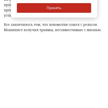
прошел техническое обслуживание, причем ехал с
Принять
превышением скорости и без учета ограничений,
установленных на состав и на маршрут.
Все закончилось тем, что локомотив сошел с рельсов.
Машинист получил травмы, несовместимые с жизнью.
Теги:
превышение полномочий
железная дорога
гатчинский район
семрино
северо-западная транспортная прокуратура