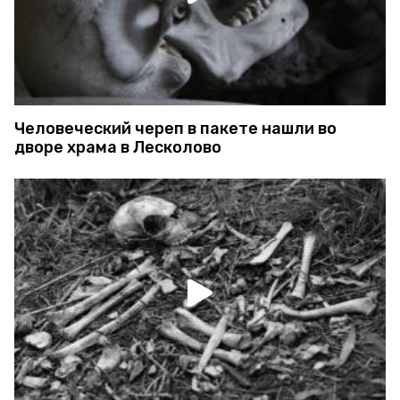
Человеческий череп в пакете нашли во
дворе храма в Лесколово