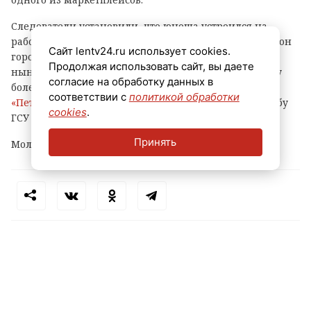
Следователи установили, что юноша устроился на
работу в ПВЗ на Софийской улице (Фрунзенский район
Сайт lentv24.ru использует cookies.
города) и с ноября прошлого года по февраль
Продолжая использовать сайт, вы даете
нынешнего украл оттуда различные вещи и технику
согласие на обработку данных в
более чем на 500 тысяч рублей, сообщает
соответствии с
политикой обработки
«Петербургский дневник»
со ссылкой на пресс-службу
cookies
.
ГСУ СКР по городу на Неве.
Принять
Молодому человеку уже предъявлено обвинение.
Теги:
петербург
маркетплейс
кража
пвз