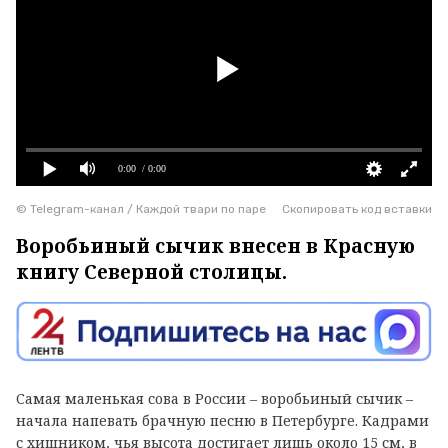
0:00
/ 0:00
© Telegram-канал / Каждой твари по паре
Скопировать код вставки
Воробьиный сычик внесен в Красную
книгу Северной столицы.
Самая маленькая сова в России – воробьиный сычик –
начала напевать брачную песню в Петербурге. Кадрами
с хищником, чья высота достигает лишь около 15 см, в