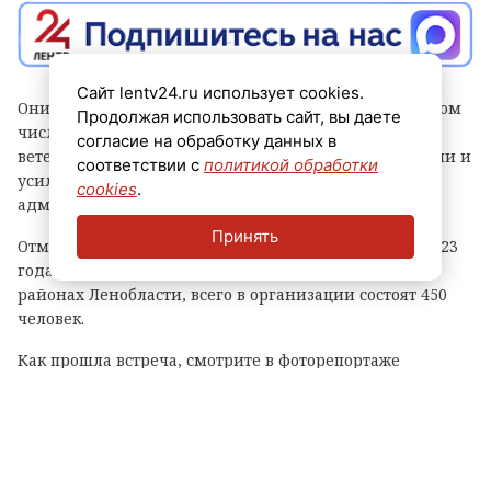
Сайт lentv24.ru использует cookies.
Они обсудили поддержку защитников Отечества, в том
Продолжая использовать сайт, вы даете
числе развитие в регионе фиджитал-спорта для
согласие на обработку данных в
ветеранов СВО, а также реформирование организации и
соответствии с
политикой обработки
усиление взаимодействия с ней муниципальных
cookies
.
администраций.
Принять
Отметим, что Ассоциация была создана в декабре 2023
года. Сейчас ее представительства открыты в 15
районах Ленобласти, всего в организации состоят 450
человек.
Как прошла встреча, смотрите в фоторепортаже
ЛенТВ24.