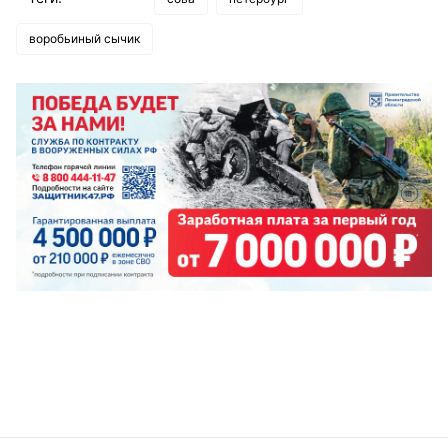
воробьиный сычик