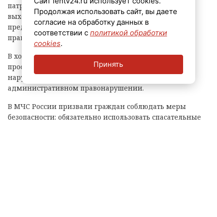
Сайт lentv24.ru использует cookies.
патрулирование водных объектов: в минувшие
Продолжая использовать сайт, вы даете
выходные сотрудники местного отделения ГИМС и
согласие на обработку данных в
представители МВД России проверили соблюдение
соответствии с
политикой обработки
правил безопасности на воде.
cookies
.
В ходе рейда специалисты провели с жителями
Принять
профилактические беседы, а при выявлении
нарушений — составили протоколы об
административном правонарушении.
В МЧС России призвали граждан соблюдать меры
безопасности: обязательно использовать спасательные
жилеты, не выходить на воду в состоянии алкогольного
опьянения и не оставлять детей без присмотра.