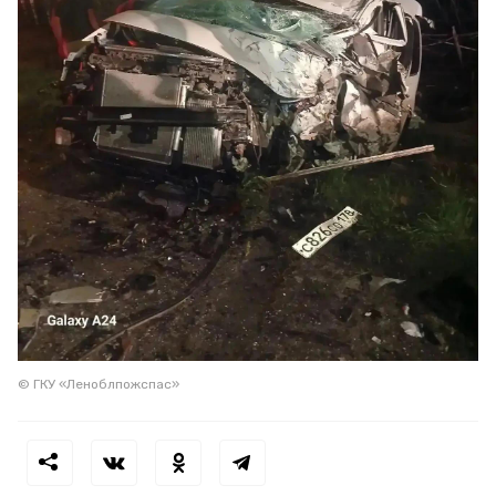
© ГКУ «Леноблпожспас»