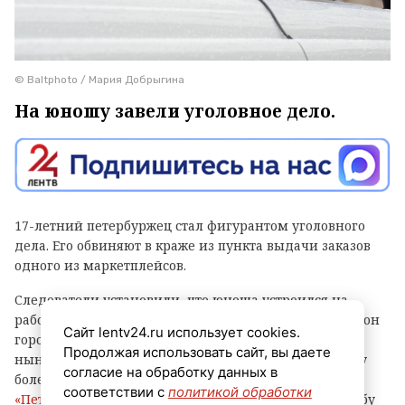
© Baltphoto / Мария Добрыгина
На юношу завели уголовное дело.
17-летний петербуржец стал фигурантом уголовного
дела. Его обвиняют в краже из пункта выдачи заказов
одного из маркетплейсов.
Следователи установили, что юноша устроился на
работу в ПВЗ на Софийской улице (Фрунзенский район
Сайт lentv24.ru использует cookies.
города) и с ноября прошлого года по февраль
Продолжая использовать сайт, вы даете
нынешнего украл оттуда различные вещи и технику
согласие на обработку данных в
более чем на 500 тысяч рублей, сообщает
соответствии с
политикой обработки
«Петербургский дневник»
со ссылкой на пресс-службу