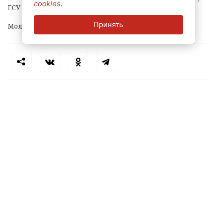
cookies
.
ГСУ СКР по городу на Неве.
Принять
Молодому человеку уже предъявлено обвинение.
Теги:
петербург
маркетплейс
кража
пвз