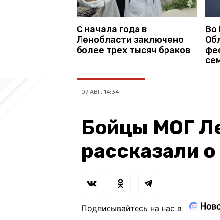
С начала года в
Во
Ленобласти заключено
Об
более трех тысяч браков
фе
се
07 АВГ, 14:34
Бойцы МОГ Л
рассказали о
Подписывайтесь на нас в