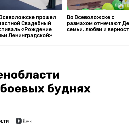
 Всеволожске прошел
Во Всеволожске с
ластной Свадебный
размахом отмечают Д
стиваль «Рождение
семьи, любви и вернос
мьи Ленинградской»
енобласти
 боевых буднях