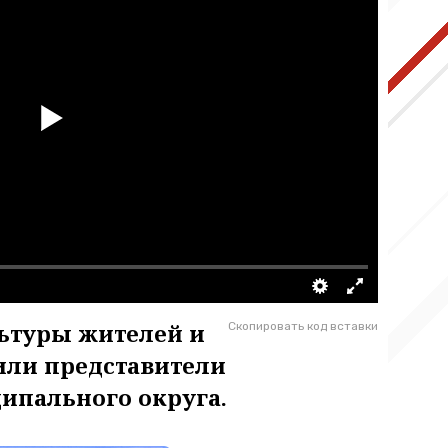
льтуры жителей и
Скопировать код вставки
или представители
ипального округа.