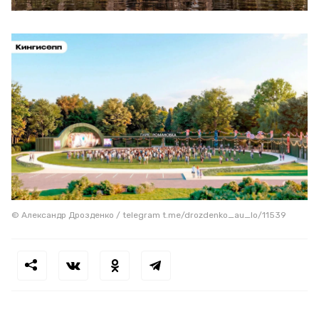
© Александр Дрозденко / telegram t.me/drozdenko_au_lo/11539