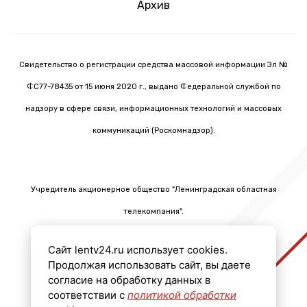
Архив
Свидетельство о регистрации средства массовой информации Эл №
ФС77-78435 от 15 июня 2020 г., выдано Федеральной службой по
надзору в сфере связи, информационных технологий и массовых
коммуникаций (Роскомнадзор).
Учредитель акционерное общество "Ленинградская областная
телекомпания".
Главный редактор Черных Олег Викторович.
Сайт lentv24.ru использует cookies.
Телефон: +7 (812) 640-6114
Продолжая использовать сайт, вы даете
Email: info@lentv24.ru
согласие на обработку данных в
соответствии с
политикой обработки
Размещение рекламы admitriev@lentv24.ru