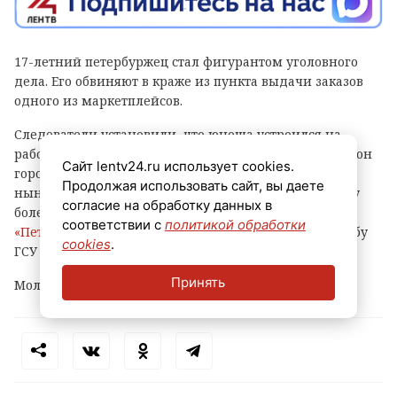
17-летний петербуржец стал фигурантом уголовного
дела. Его обвиняют в краже из пункта выдачи заказов
одного из маркетплейсов.
Следователи установили, что юноша устроился на
работу в ПВЗ на Софийской улице (Фрунзенский район
Сайт lentv24.ru использует cookies.
города) и с ноября прошлого года по февраль
Продолжая использовать сайт, вы даете
нынешнего украл оттуда различные вещи и технику
согласие на обработку данных в
более чем на 500 тысяч рублей, сообщает
соответствии с
политикой обработки
«Петербургский дневник»
со ссылкой на пресс-службу
cookies
.
ГСУ СКР по городу на Неве.
Принять
Молодому человеку уже предъявлено обвинение.