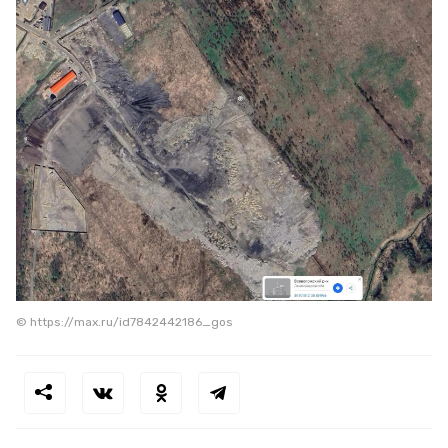
© https://max.ru/id7842442186_gos