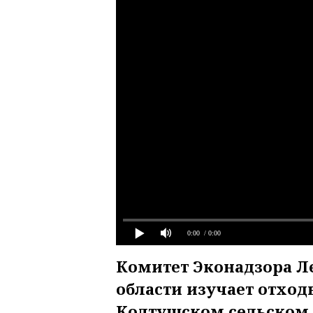
0:00
/ 0:00
Комитет Эконадзора Л
области изучает отход
Колтушском сельском 