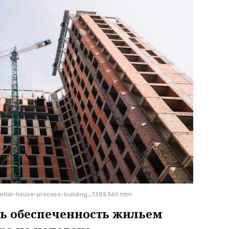
ential-house-process-building_1385360.htm
ть обеспеченность жильем