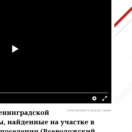
енинградской
Скопировать код вставки
ы, найденные на участке в
поселении (Всеволожский