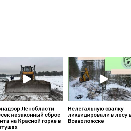
онадзор Ленобласти
Нелегальную свалку
есек незаконный сброс
ликвидировали в лесу 
нта на Красной горке в
Всеволожске
лтушах