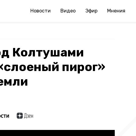
Новости
Видео
Эфир
Мнения
од Колтушами
«слоеный пирог»
земли