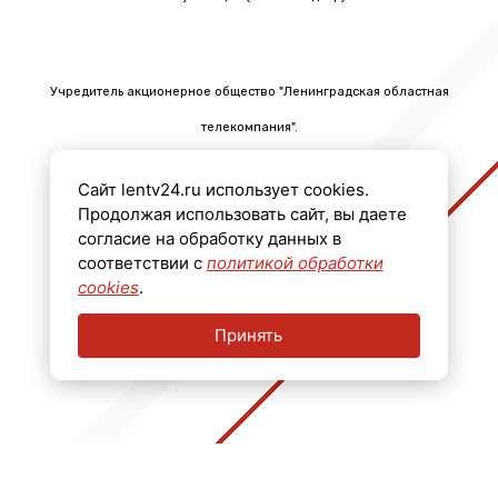
Учредитель акционерное общество "Ленинградская областная
телекомпания".
Главный редактор Черных Олег Викторович.
Сайт lentv24.ru использует cookies.
Телефон: +7 (812) 640-6114
Продолжая использовать сайт, вы даете
Email: info@lentv24.ru
согласие на обработку данных в
соответствии с
политикой обработки
Размещение рекламы admitriev@lentv24.ru
cookies
.
Принять
16+