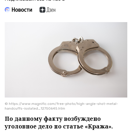
© https://www.magnific.com/free-photo/high-angle-shot-metal-
handcuffs-isolated_12750645.htm
По данному факту возбуждено
уголовное дело по статье «Кража».