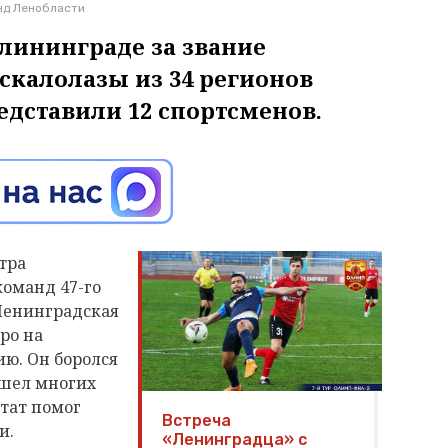
нд Ленобласти
лининграде за звание
скалолазы из 34 регионов
едставили 12 спортсменов.
тра
команд 47-го
(Ленинградская
бро на
ию. Он боролся
ошел многих
тат помог
Встреча
ии.
«Ленинградца» с