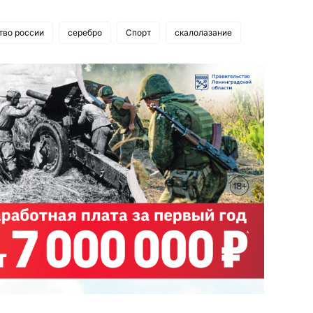
тво россии
серебро
Спорт
скалолазание