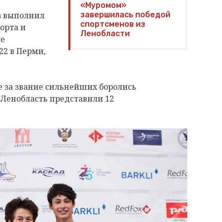
«Муромом»
з выполнил
завершилась победой
спортсменов из
орта и
Ленобласти
ле
22 в Перми,
е за звание сильнейших боролись
. Ленобласть представили 12