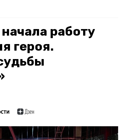
 начала работу
я героя.
судьбы
»