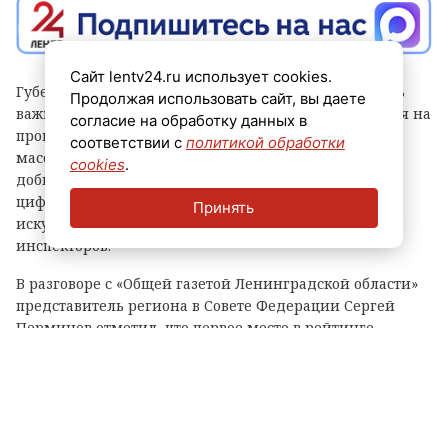
Сайт lentv24.ru использует cookies.
Губернатор Александр Дрозденко заявил, что теперь
Продолжая использовать сайт, вы даете
важно сохранить лидерство после отмены моратория на
согласие на обработку данных в
проверки, а для этого контроль должен быть не
соответствии с
политикой обработки
массовым, а точным и современным. Чтобы этого
cookies
.
добиться, в Ленобласти, в частности, развивают
цифровые сервисы, используют беспилотники и
Принять
искусственный интеллект, а также обучают
инспекторов.
В разговоре с «Общей газетой Ленинградской области»
представитель региона в Совете Федерации Сергей
Перминов отметил, что первое место в рейтинге
показывает, что властям Ленобласти удалось выстроить
самую сбалансированную, современную и прозрачную
систему контроля.