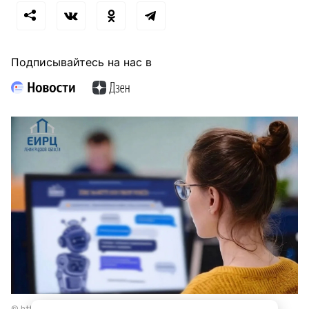
Подписывайтесь на нас в
© https://max.ru/id4706034714_biz/AZ0kmLXRH8s