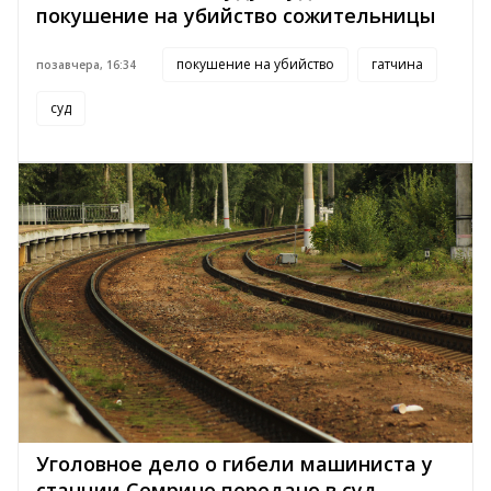
покушение на убийство сожительницы
покушение на убийство
гатчина
позавчера, 16:34
суд
Уголовное дело о гибели машиниста у
станции Семрино передано в суд