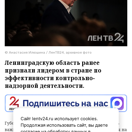
© Анастасия Илюшина / ЛенТВ24, архивное фото
Ленинградскую область ранее
признали лидером в стране по
эффективности контрольно-
надзорной деятельности.
Сайт lentv24.ru использует cookies.
Губернатор Александр Дрозденко заявил, что теперь
Продолжая использовать сайт, вы даете
важно сохранить лидерство после отмены моратория на
согласие на обработку данных в