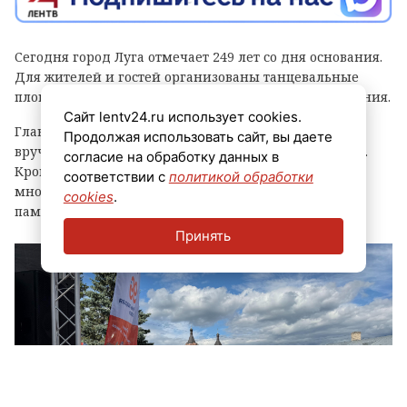
Сегодня город Луга отмечает 249 лет со дня основания.
Для жителей и гостей организованы танцевальные
площадки, выступления духовых оркестров и угощения.
Сайт lentv24.ru использует cookies.
Главным событием праздника стала церемония
Продолжая использовать сайт, вы даете
вручения знака «Почетный гражданин города Луга».
согласие на обработку данных в
Кроме того, региональные власти отметили
соответствии с
политикой обработки
многодетные семьи муниципалитета, вручив им
cookies
.
памятные награды и благодарственные письма.
Принять