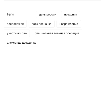
Теги:
день россии
праздник
всеволожск
парк песчанка
награждение
участники сво
специальная военная операция
александр дрозденко