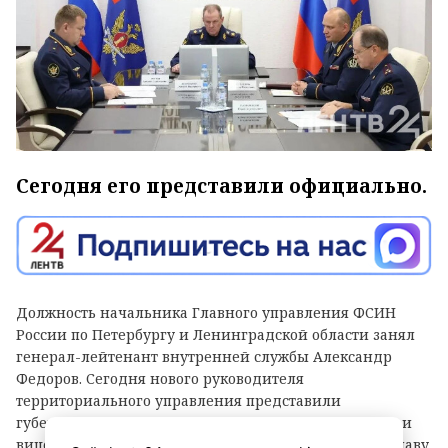
Сегодня его представили официально.
Должность начальника Главного управления ФСИН
России по Петербургу и Ленинградской области занял
генерал-лейтенант внутренней службы Александр
Федоров. Сегодня нового руководителя
территориального управления представили
губернатору Северной столицы Александру Беглову и
вице-губернатору Ленобласти по безопасности Ярославу