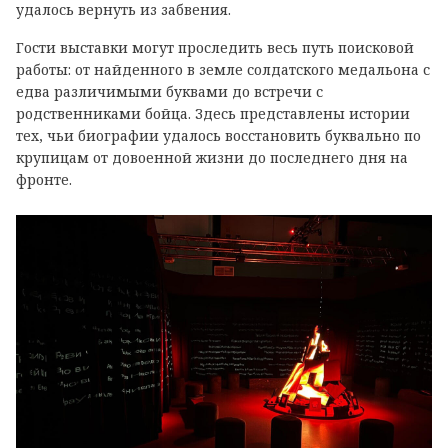
удалось вернуть из забвения.
Гости выставки могут проследить весь путь поисковой
работы: от найденного в земле солдатского медальона с
едва различимыми буквами до встречи с
родственниками бойца. Здесь представлены истории
тех, чьи биографии удалось восстановить буквально по
крупицам от довоенной жизни до последнего дня на
фронте.