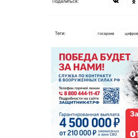
Поделиться:
Теги:
госархив
цифров