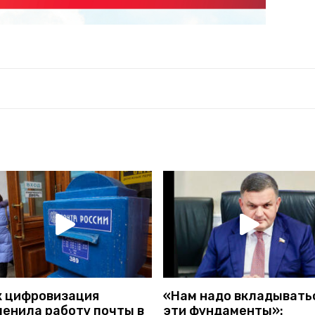
к цифровизация
«Нам надо вкладыватьс
менила работу почты в
эти фундаменты»: