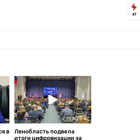
47
я в
Ленобласть подвела
итоги цифровизации за