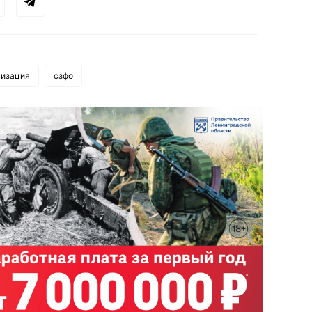
изация
сзфо