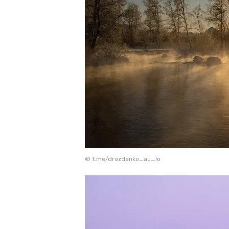
© t.me/drozdenko_au_lo