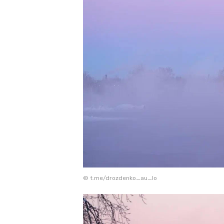
© t.me/drozdenko_au_lo