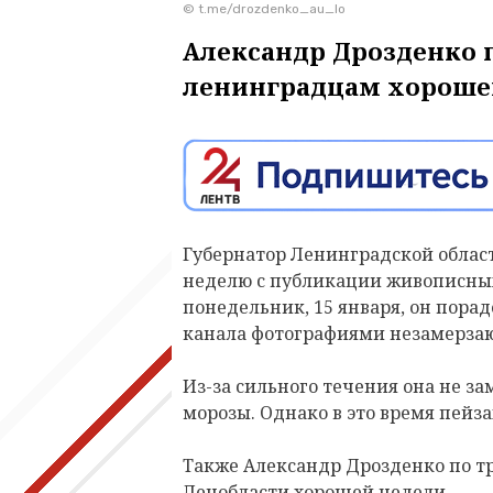
© t.me/drozdenko_au_lo
Александр Дрозденко 
ленинградцам хороше
Губернатор Ленинградской облас
неделю с публикации живописных
понедельник, 15 января, он пора
канала фотографиями незамерза
Из-за сильного течения она не з
морозы. Однако в это время пей
Также Александр Дрозденко по т
Ленобласти хорошей недели.