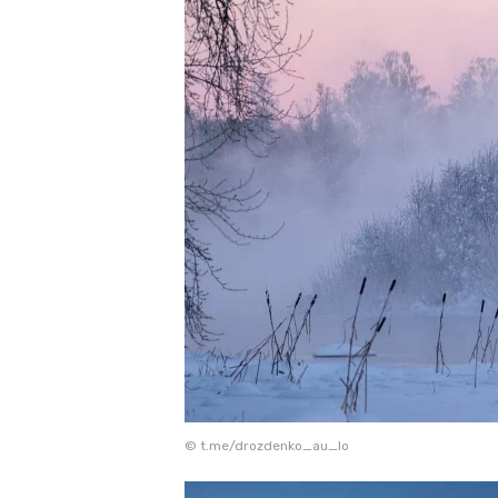
© t.me/drozdenko_au_lo