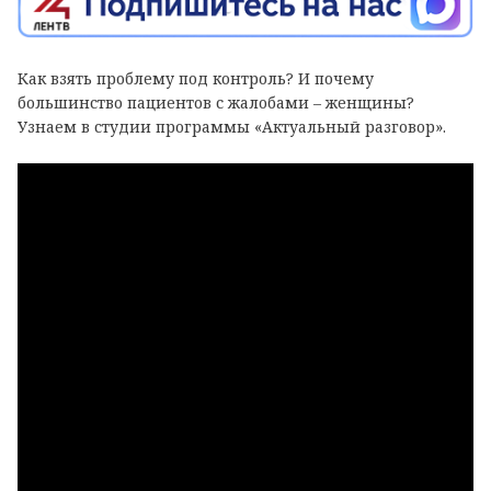
Как взять проблему под контроль? И почему
большинство пациентов с жалобами – женщины?
Узнаем в студии программы «Актуальный разговор».