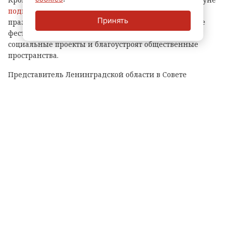
подписал соглашения
с первыми партнерами
Принять
празднования. Они помогут провести разнообразные
фестивали, выставки и даже регату, реализуют
социальные проекты и благоустроят общественные
пространства.
Представитель Ленинградской области в Совете
Федерации Сергей Перминов прокомментировал
изданию Онлайн47 подготовку к 100-летию Ленобласти.
Вековой юбилей – это солидный возраст.
Ленинградская область в течение этого
периода прошла большой путь своего
становления и развития. Были на нем и
трудные, требовавшие большой мобилизации
усилий, моменты и спокойные,
жизнерадостные времена созидания и