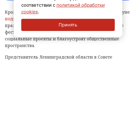
соответствии с
политикой обработки
cookies
.
Кроме того, губернатор Александр Дрозденко накануне
подписал соглашения
с первыми партнерами
Принять
празднования. Они помогут провести разнообразные
фестивали, выставки и даже регату, реализуют
социальные проекты и благоустроят общественные
пространства.
Представитель Ленинградской области в Совете
Федерации Сергей Перминов прокомментировал
изданию Онлайн47 подготовку к 100-летию Ленобласти.
Вековой юбилей – это солидный возраст.
Ленинградская область в течение этого
периода прошла большой путь своего
становления и развития. Были на нем и
трудные, требовавшие большой мобилизации
усилий, моменты и спокойные,