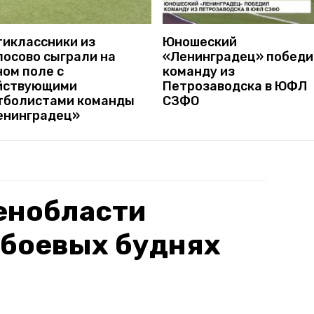
тиклассники из
Юношеский
лосово сыграли на
«Ленинградец» побед
ном поле с
команду из
йствующими
Петрозаводска в ЮФЛ
тболистами команды
СЗФО
енинградец»
енобласти
 боевых буднях