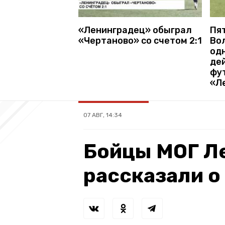
«Ленинградец» обыграл
Пя
«Чертаново» со счетом 2:1
Во
од
де
фу
«Л
07 АВГ, 14:34
Бойцы МОГ Л
рассказали о