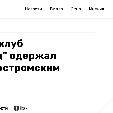
Новости
Видео
Эфир
Мнения
клуб
ц" одержал
костромским