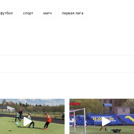
футбол
спорт
матч
первая лига