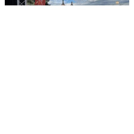
© ЛенТВ24
Параллельно на центральных площадках прошел
районный этап Областного фестиваля «День детства», в
рамках которого для юных жителей города
организовали концертно-игровую программу и
творческие мастер-классы.
Напомним, что областной семейный фестиваль «День
детства» проводится в Ленинградской области