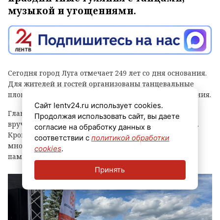
музыкой и угощениями.
Сегодня город Луга отмечает 249 лет со дня основания.
Для жителей и гостей организованы танцевальные
площадки, выступления духовых оркестров и угощения.
Сайт lentv24.ru использует cookies.
Главным событием праздника стала церемония
Продолжая использовать сайт, вы даете
вручения знака «Почетный гражданин города Луга».
согласие на обработку данных в
Кроме того, региональные власти отметили
соответствии с
политикой обработки
многодетные семьи муниципалитета, вручив им
cookies
.
памятные награды и благодарственные письма.
Принять