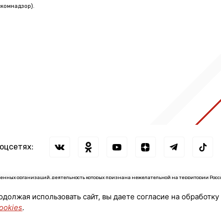
комнадзор).
соцсетях:
нных организаций, деятельность которых признана нежелательной на территории Росс
зации: ↓
родолжая использовать сайт, вы даете согласие на обработку
сии иностранными агентами: ↓
ookies
.
© 2026 ЛенТВ24 (АО "ЛОТ")