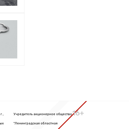
16+
г.,
Учредитель акционерное общество
вых
"Ленинградская областная