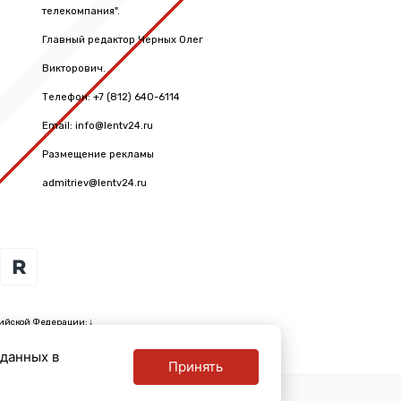
телекомпания".
Главный редактор Черных Олег
Викторович.
Телефон: +7 (812) 640-6114
Email: info@lentv24.ru
Размещение рекламы
admitriev@lentv24.ru
ийской Федерации: ↓
 данных в
Принять