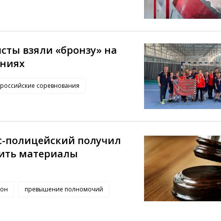
сты взяли «бронзу» на
аниях
ероссийские соревнования
кс-полицейский получил
жить материалы
йон
превышение полномочий