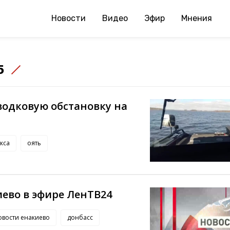
Новости
Видео
Эфир
Мнения
5
водковую обстановку на
кса
оять
ево в эфире ЛенТВ24
овости енакиево
донбасс