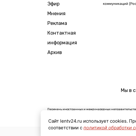
Эфир
коммуникаций (Рос
Мнения
Реклама
Контактная
информация
Архив
Мы в 
Перечень иностранных и международных неправительстве
В России признаны экстремистскими и запрещены органи
Сайт lentv24.ru использует cookies. П
Организации, СМИ и физические лица, признанные в Рос
соответствии с
политикой обработки c