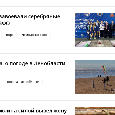
 завоевали серебряные
СЗФО
спорт
чемпионат сзфо
а: о погоде в Ленобласти
погода в ленобласти
жчина силой вывел жену