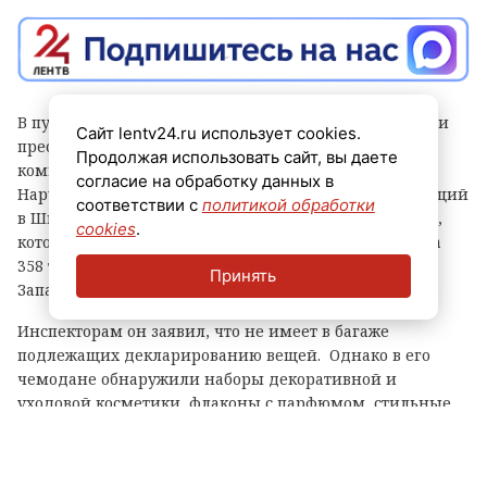
В пункте пропуска в Ивангороде сотрудники таможни
Сайт lentv24.ru использует cookies.
пресекли попытку провоза крупной партии
Продолжая использовать сайт, вы даете
коммерческого груза под видом личных вещей.
согласие на обработку данных в
Нарушителем оказался гражданин Кубы, проживающий
соответствии с
политикой обработки
в Швеции. Стоимость незадекларированных товаров,
cookies
.
которые он намеревался ввезти в Россию, превысила
358 тысяч рублей, сообщает пресс-служба Северо-
Принять
Западного таможенного управления.
Инспекторам он заявил, что не имеет в багаже
подлежащих декларированию вещей. Однако в его
чемодане обнаружили наборы декоративной и
уходовой косметики, флаконы с парфюмом, стильные
сумки, бижутерию и новые предметы одежды.
Путешественник пояснил, что все эти вещи
приобретены для личных нужд и в качестве презентов