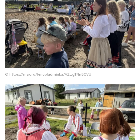
© https://max.ru/lenobladminka/AZ_gTNn5CVU