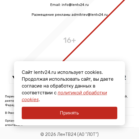
Email: info@lentv24.ru
Размещение рекламы admitriev@lentv24.ru
16+
Сайт lentv24.ru использует cookies.
Продолжая использовать сайт, вы даете
согласие на обработку данных в
соответствии с
политикой обработки
Перечень иностранных и международных неправительственных организаций,
cookies
.
деятельность которых признана нежелательной на территории Российской
Федерации: ↓
Принять
В России признаны экстремистскими и запрещены организации: ↓
Организации, СМИ и физические лица, признанные в России иностранными
агентами: ↓
© 2026 ЛенТВ24 (АО "ЛОТ")