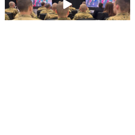
В Петербурге показали публике
«Уникальную коллекцию шевронов»