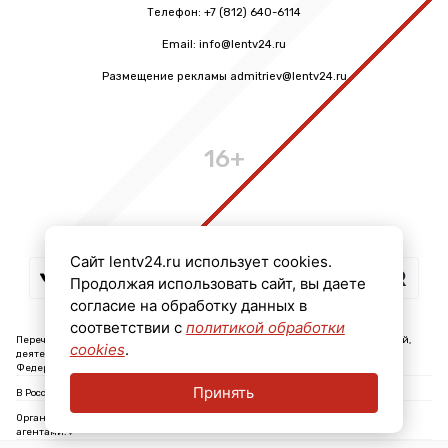
Телефон: +7 (812) 640-6114
Email: info@lentv24.ru
Размещение рекламы admitriev@lentv24.ru
16+
Сайт lentv24.ru использует cookies.
Продолжая использовать сайт, вы даете
согласие на обработку данных в
соответствии с
политикой обработки
Перечень иностранных и международных неправительственных организаций,
cookies
.
деятельность которых признана нежелательной на территории Российской
Федерации: ↓
Принять
В России признаны экстремистскими и запрещены организации: ↓
Организации, СМИ и физические лица, признанные в России иностранными
агентами: ↓