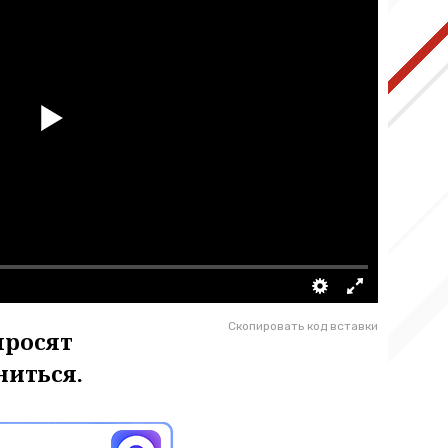
Скопировать код вставки
просят
ниться.