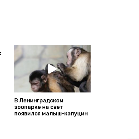
к
я
В Ленинградском
зоопарке на свет
появился малыш-капуцин