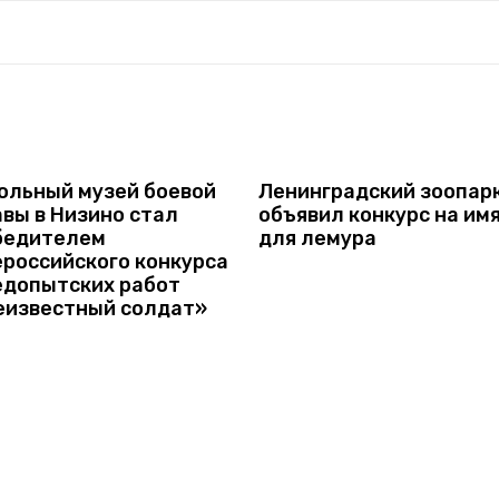
ольный музей боевой
Ленинградский зоопар
вы в Низино стал
объявил конкурс на им
бедителем
для лемура
ероссийского конкурса
едопытских работ
еизвестный солдат»